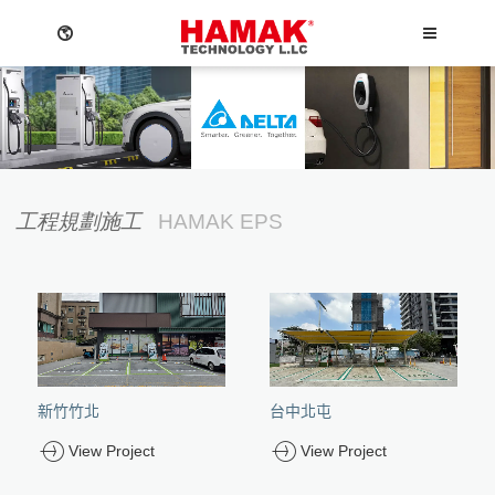
MEN
Language
關於我們
工程規劃施工
HAMAK EPS
Menu
關於我們
最新消息
English
最新消息
繁體中文
小型太陽能馬達驅動器
太陽能電廠規畫施工
Powerwall 家用儲能
太陽能電廠方案
太陽能電廠方案
大型太陽能馬達驅動器
公司簡介
最新消息
聯絡表單
日本語
總覽頁
總覽頁
總覽頁
EV充電樁規畫施工
台達太陽能變流器
台達儲能系統
新竹竹北
台中北屯
台達充電樁
活動訊息
台電Dreams解決方案
儲能系統
Việt Ngữ
台達電動車EMS管理
儲能系統
太陽能海水淡化機
台達太陽能變流器 H5E_220
充電樁儲值計費系統-計度式
View Project
View Project
台達儲能系統DELTerra C
電動車充電樁
DC充電樁立柱 EV Pole
小型儲能
維修服務
台達AC Mini Plus 7kW
台達電動車EMS管理
移動式獨立型充電箱
Powerwall 家用儲能
屋頂型 夾型固定件
台達PV Gateway
DC直流箱