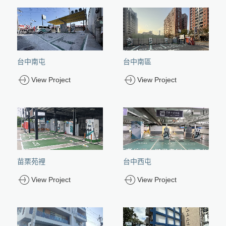
台達AC MAX 7kW、11kW、21kW
台達太陽能變流器M20A_220
系統工程實績
充電柱立柱
AC充電樁立柱 EV Pole
電動車充電樁
台達儲能解決方案
屋頂型 h型固定件
充電樁儲值計費系統
支架
台達太陽能變流器M30A_230
日照溫度錶箱
充放電控制器
水資源方案
電力併網設備
儲能工程實績
台達DC Wallbox 50kW
屋頂型 G型固定件
獨立型充電箱
台達太陽能變流器M70A_263
台達DC City Charger 100kW
充電樁合作夥伴
水資源方案
策略夥伴
獨立型變流器
Tesla
台達太陽能變流器M100_210
台達DC City Charger 200kW
落地架
系統設計建置維運
太陽能複合電力系統
台達High Power Charger 350kW
台達太陽能變流器M100A_283
棚架
台中南屯
台中南區
家用型儲能系統
Tesla
台達太陽能變流器DP60C-GD-10
聯絡我們
View Project
View Project
系統設計建置維
運
聯絡我們
苗栗苑裡
台中西屯
View Project
View Project