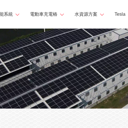
能系統
電動車充電樁
水資源方案
Tesla
MEN
達儲能系統
台達充電樁
小型太陽能馬達驅動器
Powe
大型太陽能馬達驅動器
達儲能系統DELTerra C
台達AC Mini Plus 7kW
Powe
型儲能
台達電動車EMS管理
關於我們
太陽能海水淡化機
台達AC MAX 7kW、
達儲能解決方案
動式獨立型充電箱
台達電動車EMS管理
能工程實績
充電柱立柱
11kW、21kW
最新消息
放電控制器
DC充電樁立柱 EV Pole
充電樁儲值計費系統
台達DC Wallbox 50kW
立型充電箱
AC充電樁立柱 EV Pole
太陽能電廠方案
台達DC City Charger
充電樁儲值計費系統-計度式
電動車充電樁工程實績
100kW
立型變流器
充電樁合作夥伴
儲能系統
台達DC City Charger
陽能複合電力系統
200kW