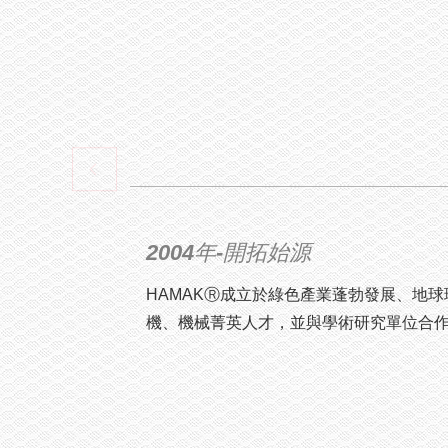
2004年-開拓始源
2006年-台灣公司成立研發及
2008年-榮獲金羿獎的特別貢獻
2009年-榮獲金羿獎兩類優選
2010年
2011年
2012年
2014年
2015年
2016年
2017年
2018年
2019年
2020年
2021年
2022年
2023年
2024年
2025年
HAMAKⓇ成立於綠色產業蓬勃發展、地
以台灣特有的製造能力與產業群聚特性，
第一座「陽光社區」金羿獎
國家最後一次金羿獎分別獲得偏遠離島防
榮獲兩座金羿獎
取得台達電子變流器的台灣銷售權。
取得台達電子變流器通路權
建置第一座1.6MW容量的發電廠
銷售並建立菲律賓市場通路。
開始銷售菲律賓市場，並建立當地通路
研發「馬達驅動器」，其適用於抽水灌溉、
取得中鋼變流器訂單，總量超過100MW
越南支架單案銷售15MW
成立菲律賓辦事處
新增電力儲能服務項目
成立創新能源應用事業群，擴充電動車充
成立越南辦事處
首站充電站開幕-位於經貿園區
聯手中華電信執行台電關連變電所2MW/3
機、機械菁英人才，並與學術研究單位合作
BOS(Balance of system)商品供應全球市
獨立系統-照明設備
獨立型系統-夜間捕蟲燈
外銷支架設備達10MW至日本
在布吉納法索完成第一個國外中型充電站
品拓至歐洲、北美市場。
正式發表「光電馬達驅動器」， 並銷售全
台灣5,000大型企業工程技術服務業排名第
榮獲城市工程品質-綠能工程類金質獎
透過衣物捐贈，為Bohol送上溫暖的祝福!
防災型發電系統
開始承作「高瓦數發電廠」
正式發表「海水淡化機」，並銷售全球
取得台達電子充電樁、儲能通路權
創立充電站品牌「Shark Parking ”蝦趴“。