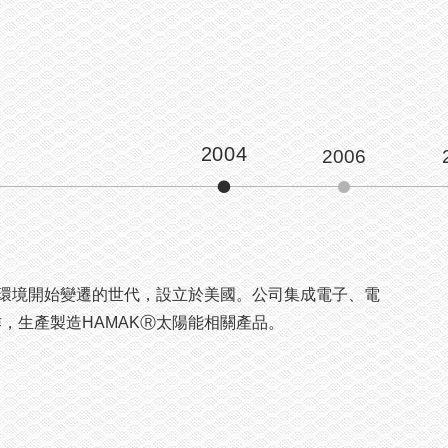
2004
2006
製造中心
獎
第一名
球環境開始變遷的世代，設立於美國。公司集成電子、電
並因應各國市場需求，從設計到製造以太陽能光電的
災類及住宅類之優選。
蓄水池/塔、水井抽水、魚塭打水、溫室排風等。BOS商
電樁服務項目
MWh儲能案，EPC統包工程順利完工。
，生產製造HAMAKⓇ太陽能相關產品。
場。
球
63名