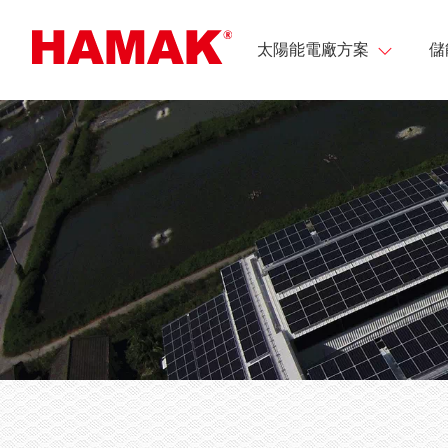
太陽能電廠方案
儲
台達太陽能變流器
台
台達太陽能變流器
台
台電Dreams解決方案
小
H5E_220
台
台達PV Gateway
移
支架
儲
台達太陽能變流器
M20A_220
充
屋頂型 夾型固定件
電力併網設備
台達太陽能變流器
獨
M30A_230
屋頂型 h型固定件
DC直流箱
太陽能電廠工程實績
台達太陽能變流器
獨
屋頂型 G型固定件
日照溫度錶箱
策略夥伴
M70A_263
太
落地架
台達太陽能變流器
M100_210