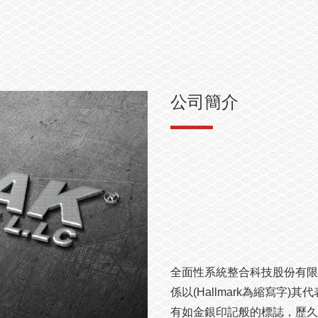
電動車充電樁
台達High Power Charger
用型儲能系統
350kW
水資源方案
Tesla
公司簡介
系統設計建置維運
聯絡我們
全面性系統整合科技股份有限公
係以(Hallmark為縮寫字)
有如金銀印記般的標誌，歷久