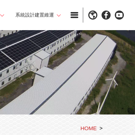
系統設計建置維運
U
English
rwall 家用儲能
太陽能電廠規畫施工
繁體中文
EV充電樁規畫施工
rwall 家用儲能
日本語
維修服務
Việt Ngữ
太陽能電廠工程實績
儲能工程實績
電動車充電樁工程實績
HOME