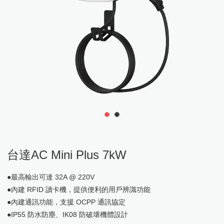
關於我們
電動車充電樁
English
太陽能電廠方案
最新消息
繁體中文
水資源方案
日本語
儲能系統
Việt Ngữ
電動車充電樁
Tesla
小型太陽能馬達驅動器
太陽能電廠規畫施工
Powerwall 家用儲能
水資源方案
系統設計建置維
大型太陽能馬達驅動器
EV充電樁規畫施工
台達太陽能變流器
系統設計建置維運
運
1
2
台電Dreams解決方案
公司簡介
最新消息
聯絡表單
台達電動車EMS管理
台達儲能系統
總覽頁
總覽頁
總覽頁
太陽能海水淡化機
台達充電樁
活動訊息
Tesla
聯絡我們
台達AC Mini Plus 7kW
小型儲能
維修服務
充電樁儲值計費系統
系統工程實績
充電柱立柱
聯絡我們
電力併網設備
儲能工程實績
台達太陽能變流器 H5E_220
●最高輸出可達 32A @ 220V
充電樁儲值計費系統-計度式
台達AC MAX 7kW、11kW、21kW
支架
台達儲能系統DELTerra C
充電樁合作夥伴
DC充電樁立柱 EV Pole
●內建 RFID 讀卡機，提供便利的用戶辨識功能
台達AC Mini Plus 7kW
台達太陽能變流器M20A_220
台達電動車EMS管理
移動式獨立型充電箱
Powerwall 家用儲能
屋頂型 夾型固定件
台達PV Gateway
●內建通訊功能，支援 OCPP 通訊協定
AC充電樁立柱 EV Pole
策略夥伴
●IP55 防水防塵、IK08 防破壞機體設計
DC直流箱