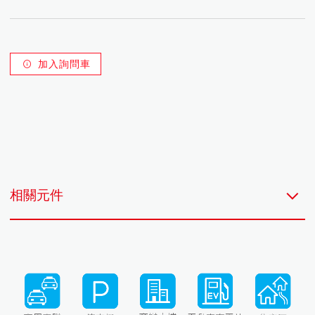
台達太陽能變流器M30A_230
台達儲能解決方案
屋頂型 h型固定件
台達DC Wallbox 50kW
台達太陽能變流器M70A_263
台達DC City Charger 100kW
日照溫度錶箱
充放電控制器
屋頂型 G型固定件
台達太陽能變流器M100_210
台達DC City Charger 200kW
獨立型充電箱
台達High Power Charger 350kW
台達太陽能變流器M100A_283
獨立型變流器
太陽能複合電力系統
台達太陽能變流器DP60C-GD-10
落地架
加入詢問車
家用型儲能系統
棚架
相關元件