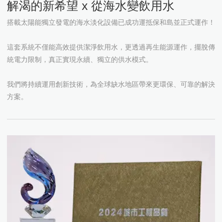
充電樁儲值計費系統
系統工程實績
充電柱立柱
解渴的新希望 x 從海水變飲用水
電力併網設備
儲能工程實績
充電樁合作夥伴
支架
台達AC MAX 7kW、11kW、21kW
台達太陽能變流器 H5E_220
充電樁儲值計費系統-計度式
搭載太陽能獨立發電的海水淡化設備已成功運抵保和島並正式運作！
台達儲能系統DELTerra C
台達太陽能變流器M20A_220
DC充電樁立柱 EV Pole
台達AC Mini Plus 7kW
策略夥伴
台達電動車EMS管理
移動式獨立型充電箱
Powerwall 家用儲能
屋頂型 夾型固定件
這套系統不僅能高效提供潔淨飲用水，更透過再生能源運作，擺脫傳
台達太陽能變流器M30A_230
AC充電樁立柱 EV Pole
台達PV Gateway
統電力限制，真正實現永續、獨立的供水模式。
台達儲能解決方案
屋頂型 h型固定件
台達太陽能變流器M70A_263
台達DC City Charger 100kW
台達DC Wallbox 50kW
DC直流箱
日照溫度錶箱
充放電控制器
屋頂型 G型固定件
台達太陽能變流器M100_210
台達DC City Charger 200kW
台達High Power Charger 350kW
我們將持續運用創新技術，為全球缺水地區帶來更環保、可靠的解決
獨立型充電箱
台達太陽能變流器M100A_283
方案。
太陽能複合電力系統
獨立型變流器
台達太陽能變流器DP60C-GD-10
落地架
家用型儲能系統
棚架