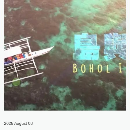
Language
電動車充電樁
Menu
關於我們
水資源方案
太陽能電廠方案
English
最新消息
繁體中文
Tesla
日本語
電動車充電樁
儲能系統
Việt Ngữ
系統設計建置維
運
水資源方案
小型太陽能馬達驅動器
系統設計建置維運
太陽能電廠規畫施工
Powerwall 家用儲能
聯絡我們
大型太陽能馬達驅動器
EV充電樁規畫施工
台達太陽能變流器
台電Dreams解決方案
Tesla
台達電動車EMS管理
公司簡介
最新消息
聯絡表單
台達儲能系統
太陽能海水淡化機
總覽頁
總覽頁
總覽頁
台達充電樁
活動訊息
聯絡我們
小型儲能
維修服務
2025
August
08