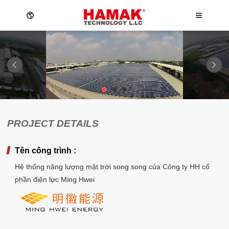
1
2
3
Language
Về chúng tôi
Tin mới nhất
PROJECT DETAILS
Menu
Về chúng tôi
Sơ lược về công ty
Tin mới nhất
P
h
ụ
c
v
ụ
t
í
c
h
h
ợ
p
h
ệ
t
h
ố
n
g
đ
i
ệ
Tên công trình :
Tin về hoạt động
English
Hệ thống năng lượng mặt trời song song của Công ty HH cổ
Tin mới nhất
Phục vụ tích hợp hệ thống điện
繁體中文
phần điện lực Ming Hwei
Bộ chuyển đổi Delta
日本語
Sơ lược về công ty
Kỹ thuật hệ thống
Về CHÚNG TÔI
Tin mới nhất
n