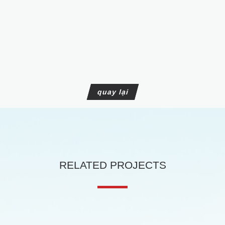
Minerva Series
Hercules Series
Skywalker Series
Điện lực điện tử
Driver Motor nặng lúợng măt trới
Sạc điện độc lập di động
quay lại
Hộp DC
Bộ điều khiển sạc điện
Sạc điện độc lập
Hộp đo nắng mặt trời
Bộ chuyển đổi độc lập HAMAK
RELATED PROJECTS